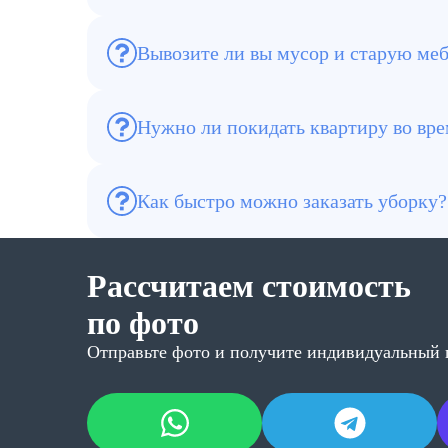
запахи.
Вывозите ли вы мусор и старую ме
Да, мы можем организовать вывоз загрязн
Нужно ли покидать квартиру во вре
Это не обязательно, но при проведении 
время.
Как быстро можно заказать уборку?
Мы готовы выехать на объект в кратчайш
Рассчитаем стоимость
по фото
Отправьте фото и получите индивидуальный 