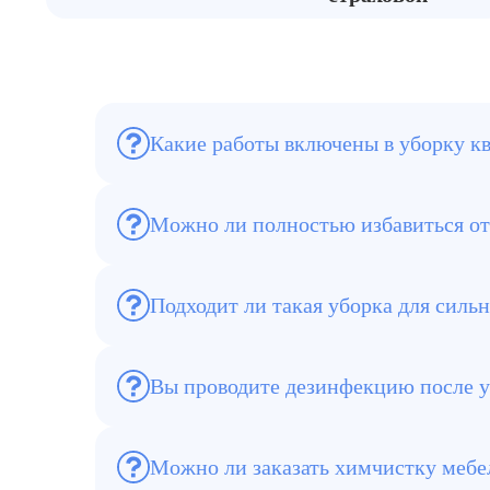
Какие работы включены в уборку к
Мы проводим генеральную уборку, удаляем
вентиляцию и при необходимости обрабат
Можно ли полностью избавиться от
Да, мы используем профессиональные сред
и шерсти животных.
Подходит ли такая уборка для силь
Да, мы работаем с любыми сложными случа
Вы проводите дезинфекцию после 
Обязательно! Мы используем специальные
и делают помещение безопасным для жиз
Можно ли заказать химчистку мебе
Да, если мягкая мебель или ковры сильно