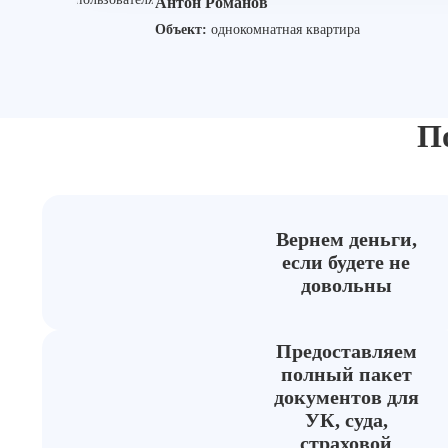
Антон Романов
Объект:
однокомнатная квартира
П
Вернем деньги,
если будете не
довольны
Предоставляем
полный пакет
документов для
УК, суда,
страховой