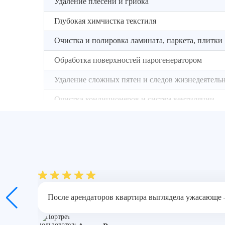
Удаление плесени и грибка
Глубокая химчистка текстиля
Очистка и полировка ламината, паркета, плитки
Обработка поверхностей парогенератором
Удаление сложных пятен и следов жизнедеятель
Очистка кондиционеров и систем вентиляции
Выведение застарелых запахов с помощью химич
Вывоз крупногабаритного мусора и старой мебе
Ароматизация помещения
После арендаторов квартира выглядела ужасающе – г