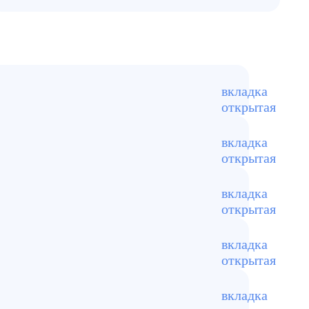
цируем поверхности, чистим
 запахи мочи, экскрементов
вотные без ухода.
ии, устраняют загрязнения
бы удалить пятна, шерсть и