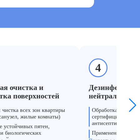
4
ая очистка и
Дезинфекция 
тка поверхностей
нейтрализация
 чистка всех зон квартиры
Обработка помеще
 санузел, жилые комнаты)
сертифицированны
антисептиками
е устойчивых пятен,
 и биологических
Применение озонир
ений
средств для устран