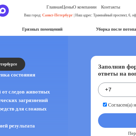
Главная
Цены
О компании
Контакты
Санкт-Петербург
Ваш город:
| Наш адрес: Трамвайный проспект, 6, оф
Грязных помещений
Уборка после потоп
тербурге
Заполнив фор
ответы на во
енка состояния
й от следов животных
ических загрязнений
Согласен(а) 
редств для сложных
ией результата
Пер