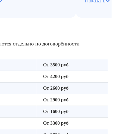
Показать
запахов
ение специализированных
х средств для сложных
Обеспечение полно
ений
гигиены квартиры
аются отдельно по договорённости
От 3500 руб
От 4200 руб
От 2600 руб
От 2900 руб
От 1600 руб
От 3300 руб