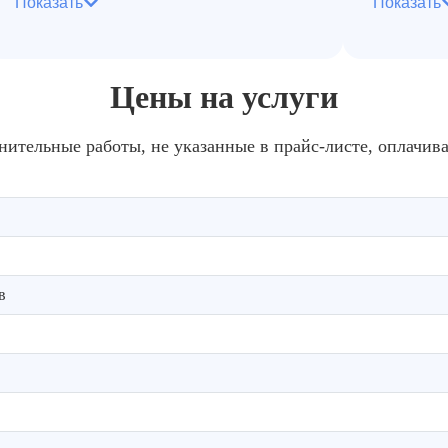
Показать
Показать
Организация предварительной
уборки для создания условий
Примен
дальнейшей обработки
чистящи
загрязн
Цены на услуги
нительные работы, не указанные в прайс-листе, оплачив
в