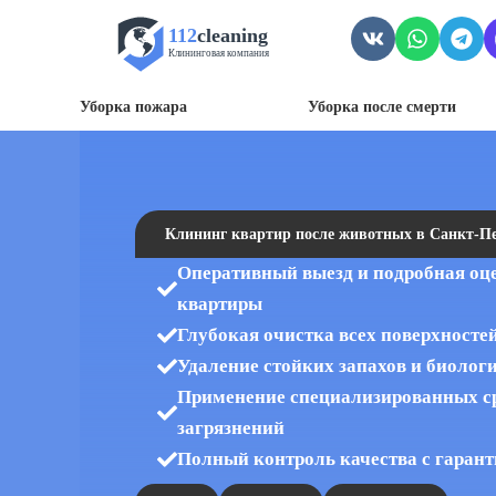
112
cleaning
Клининговая компания
Уборка пожара
Уборка после смерти
Клининг квартир после животных в Санкт-Пе
Оперативный выезд и подробная оц
квартиры
Глубокая очистка всех поверхносте
Удаление стойких запахов и биолог
Применение специализированных с
загрязнений
Полный контроль качества с гарант