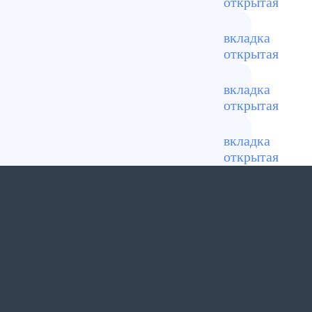
зировать.
омещения на некоторое
дные и праздничные дни.