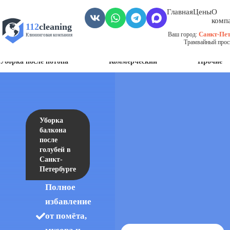
Главная
Цены
О
комп
112
cleaning
Санкт-Пет
Ваш город:
Клининговая компания
Трамвайный просп
Уборка пожара
Уборка после смерти
Грязных помещений
Уборка после потопа
Коммерческий
Прочие
Уборка
балкона
после
голубей в
Санкт-
Петербурге
Полное
избавление
от помёта,