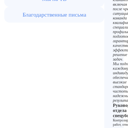
включая
после чр
Благодарственные письма
ситуаци
команда
квалифи
специали
профиль
подгото
гаранти
качеств
эффекти
решение
задач.
Мы подх
каждому
индивиду
обеспеч
высокие
станда
чистоты
надежн
результ
Руково
отдела
спецуб
Контролир
работ, отв