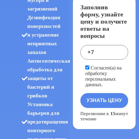
мусора и
Заполнив
загрязнений
форму, узнайте
Дезинфекция
цену и получите
поверхностей
ответы на
и устранение
вопросы
неприятных
запахов
Антисептическая
Согласен(а) на
обработка для
обработку
защиты от
персональных
данных.
бактерий и
грибков
Установка
барьеров для
Перезвоним в
15
минут
течение
предотвращения
повторного