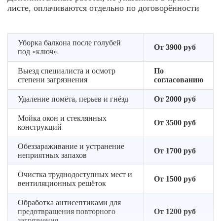
ограждений
сдача
листе, оплачиваются отдельно по договорённости
Организация
и
объекта
безопасной
подоконников
клиенту
очистки
Проведение
без
Уборка балкона после голубей
сухой
От 3900 руб
повреждения
под «ключ»
и
поверхностей
влажной
Выезд специалиста и осмотр
По
уборки
степени загрязнения
согласованию
для
идеального
Удаление помёта, перьев и гнёзд
От 2000 руб
результата
Мойка окон и стеклянных
От 3500 руб
конструкций
Обеззараживание и устранение
От 1700 руб
неприятных запахов
Очистка труднодоступных мест и
От 1500 руб
вентиляционных решёток
Обработка антисептиками для
предотвращения повторного
От 1200 руб
загрязнения