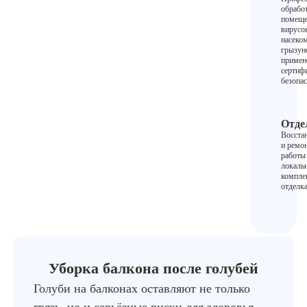
обрабо
помеще
вирусов
насеко
грызун
примен
сертиф
безопас
Отде
Восста
и ремо
работы
локаль
компле
отделка
Уборка балкона после голубей
Голуби на балконах оставляют не только