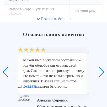
Вывоз мусора и утилизация
От 2000 руб
отходов
Показать больше
Установка сеток, шипов или
других преград для защиты от
От 2900 руб
птиц
Отзывы наших клиентов
Балкон был в ужасном состоянии –
Когда к
голуби облюбовали его как свой
дошли д
дом. Сам чистить не рискнул, потому
мебель,
что помёт – это не только грязь, но и
дверь –
инфекция. Вызвал специалистов,
Гнёзда,
...Показать
они всё сделали быстро и
...Показат
стоять 
качественно. Теперь балкон чистый,
специал
без запаха, обработан от бактерий.
качеств
Алексей Сорокин
Отличная работа!
отмыли,
Объект:
квартира в старом фонде