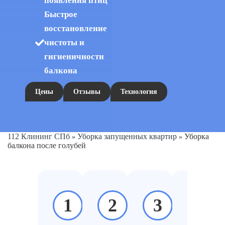
появления птиц
Быстрое
восстановление
чистоты и
гигиеничности
балкона
Цены
Отзывы
Технология
112 Клининг СПб
Уборка запущенных квартир
Уборка
»
»
балкона после голубей
1
2
3
4