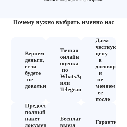
от запа
могу сп
наслажд
Почему нужно выбрать
именно нас
Даем
честную
Точная
Вернем
цену
онлайн
деньги,
в
оценка
если
договоре
по
будете
и
WhatsApp
не
не
или
довольны
меняем
Telegram
ее
после
Предоставляем
полный
пакет
Бесплатный
Гарантия
документов
выезд