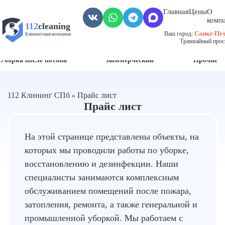
Главная
Цены
О
комп
112
cleaning
Санкт-Пет
Ваш город:
Клининговая компания
Трамвайный просп
Уборка пожара
Уборка после смерти
Грязных помещений
Уборка после потопа
Коммерческий
Прочие
112 Клининг СПб
Прайс лист
»
Прайс лист
На этой странице представлены объекты, на
которых мы проводили работы по уборке,
восстановлению и дезинфекции. Наши
специалисты занимаются комплексным
обслуживанием помещений после пожара,
затопления, ремонта, а также генеральной и
промышленной уборкой. Мы работаем с