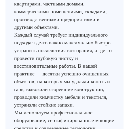
квартирами, частными домами,
коммерческими помещениями, складами,
производственными предприятиями и
другими объектами.
Каждый случай требует индивидуального
подхода: где-то важно максимально быстро
устранить последствия возгорания, а где-то
провести глубокую чистку и
восстановительные работы. В нашей
Консультация специалиста по
Бесплатно
телефону
практике — десятки успешно очищенных
объектов, на которых мы удаляли копоть и
Выезд оценщика (возможна оценка
Бесплатно
гарь, вывозили сгоревшие конструкции,
по фото)
проводили химчистку мебели и текстиля,
Комплексная уборка после пожара
От 5500
Консультация специалиста по
Консультация специалиста по
Бесплатно
устраняли стойкие запахи.
«под ключ»
руб
телефону
Бесплатно
телефону
Консультация специалиста по
Бесплатно
Мы используем профессиональное
телефону
Демонтаж испорченной отделки в
От 2300
Выезд оценщика (возможна оценка
Выезд оценщика (оценка по фото
Бесплатно
оборудование, сертифицированные моющие
квартире
руб
по фото)
Бесплатно
или на месте)
Выезд оценщика (оценка по фото
средства и современные технологии
Бесплатно