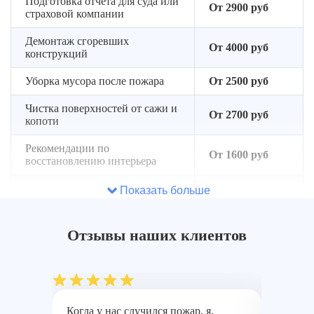
Подготовка отчета для суда или
От 2900 руб
страховой компании
Демонтаж сгоревших
От 4000 руб
конструкций
Уборка мусора после пожара
От 2500 руб
Чистка поверхностей от сажи и
От 2700 руб
копоти
Рекомендации по
От 1600 руб
восстановлению интерьера
Консультация по выбору
Показать больше
От 1200 руб
подрядчиков для ремонта
Анализ возможных рисков для
Отзывы наших клиентов
От 1400 руб
повторного возгорания
Когда у нас случился пожар, я,
Пожар н