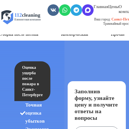
Главная
Цены
О
комп
112
cleaning
Санкт-Пет
Ваш город:
Клининговая компания
Трамвайный просп
Уборка пожара
Уборка после смерти
Грязных помещений
Уборка после потопа
Коммерческий
Прочие
Оценка
ущерба
после
пожара в
Санкт-
Заполнив
Петербурге
форму, узнайте
цену и получите
Точная
ответы на
оценка
вопросы
убытков