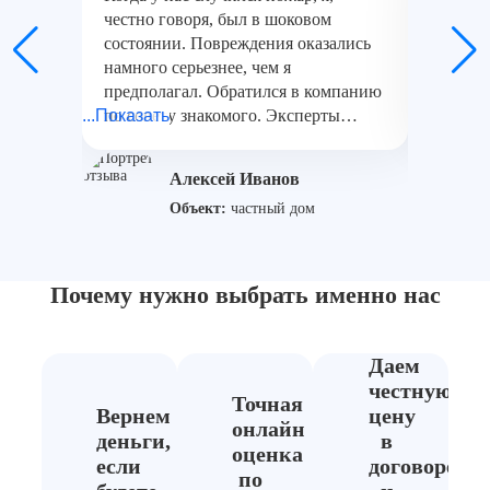
честно говоря, был в шоковом
настоящ
состоянии. Повреждения оказались
были в 
намного серьезнее, чем я
чего на
предполагал. Обратился в компанию
обратил
...Показать
по совету знакомого. Эксперты
...Показат
оценкой
приехали на следующий день, всё
внимате
осмотрели, зафиксировали
замеры,
Алексей Иванов
мельчайшие детали и подготовили
даже та
Объект:
частный дом
акт. Меня удивило, насколько они
Что осо
были внимательны – даже те вещи,
только 
которые я считал уцелевшими,
но и да
оказались повреждены дымом. В
дома и 
Почему нужно выбрать
именно нас
результате страховая выплатила
Благода
компенсацию без вопросов, а я смог
только 
спокойно начать восстановление
начать 
Даем
дома. Если бы не помощь этих
благода
честную
Точная
специалистов, я не представляю, как
отношен
Вернем
цену
онлайн
бы я справился.
деньги,
в
оценка
если
договоре
по