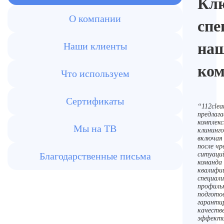
Кл
О компании
спе
на
Наши клиенты
ко
Что используем
Сертификаты
“112clea
предлаг
комплек
Мы на ТВ
клининго
включая
после чр
Благодарственные письма
ситуаци
команда
квалифи
специали
профиль
подгото
гаранти
качеств
эффекти