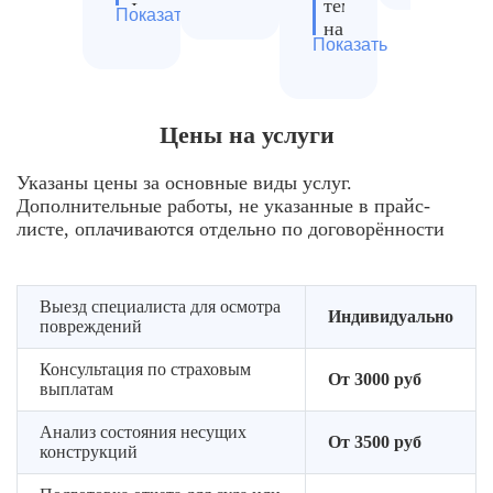
температуры
Фото-
предмет
Показать
Подгото
на
и
деформации
отчетны
Показать
материалы
видеосъемка
докумен
Проверка
повреждений
Анализ
для
несущих
последствий
страхов
Оценка
конструкций
Цены на услуги
тушения
компан
уровня
на
–
разрушений
прочность
Рекомен
следы
Указаны цены за основные виды услуг.
и
по
Определение
воды,
Дополнительные работы, не указанные в прайс-
загрязнений
дальне
степени
химикатов
листе, оплачиваются отдельно по договорённости
ремонту
Выявление
повреждения
Оценка
и
скрытых
мебели,
степени
восстан
повреждений
техники
проникновения
Выезд специалиста для осмотра
и
Индивидуально
Консуль
повреждений
копоти
личных
по
и
вещей
возмож
Консультация по страховым
гари
От 3000 руб
возмещ
выплатам
Оценка
в
ущерба
возможности
пористые
Анализ состояния несущих
восстановления
структуры
От 3500 руб
конструкций
отделочных
материалов