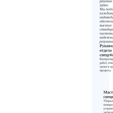
решение
задач.
Мы подх
каждому
индивиду
обеспеч
высокие
станда
чистоты
надежн
результ
Руково
отдела
спецуб
Контролир
работ, отв
сроки и о
процесса.
Маст
спец
Уборка
пожаров
устран
загрязн