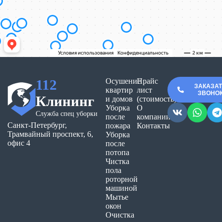
112
Осушение
Прайс
ЗАКАЗА
квартир
лист
ЗВОНО
Клининг
и домов
(стоимость)
Уборка
О
Служба спец уборки
после
компании
Санкт-Петербург,
пожара
Контакты
Трамвайный проспект, 6,
Уборка
офис 4
после
потопа
Чистка
пола
роторной
машиной
Мытье
окон
Очистка