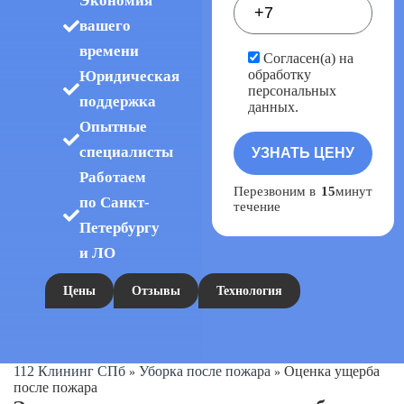
Экономия
вашего
времени
Согласен(а) на
обработку
Юридическая
персональных
поддержка
данных.
Опытные
специалисты
Работаем
Перезвоним в
15
минут
по Санкт-
течение
Петербургу
и ЛО
Цены
Отзывы
Технология
112 Клининг СПб
Уборка после пожара
Оценка ущерба
»
»
после пожара