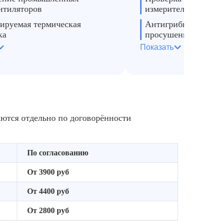
нтиляторов
измерительными п
ируемая термическая
Антигрибковая обр
ка
просушенных пове
Показать
ование инфракрасных
Защитная пропитка
телей
предотвращения по
намокания
я просушка проблемных
в
Рекомендации по д
эксплуатации
аются отдельно по договорённости
По согласованию
От 3900 руб
От 4400 руб
От 2800 руб