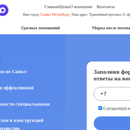
Главная
Цены
О компании
Контакты
Санкт-Петербург
Ваш город:
| Наш адрес: Трамвайный проспект, 6, оф
Грязных помещений
Уборка после потоп
Заполнив фор
ов по Санкт-
ответы на во
я эффективной
жности специальными
Согласен(а) 
алов и конструкций
теристик