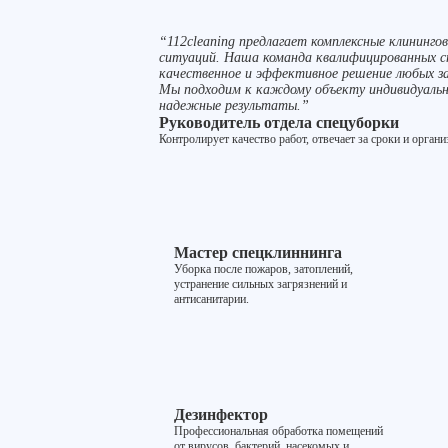
“112cleaning предлагает комплексные клинингов
ситуаций. Наша команда квалифицированных с
качественное и эффективное решение любых з
Мы подходим к каждому объекту индивидуальн
надежные результаты.”
Руководитель отдела спецуборки
Контролирует качество работ, отвечает за сроки и орган
Мастер спецклиннинга
Уборка после пожаров, затоплений,
устранение сильных загрязнений и
антисанитарии.
Дезинфектор
Профессиональная обработка помещений
от вирусов, бактерий, насекомых и