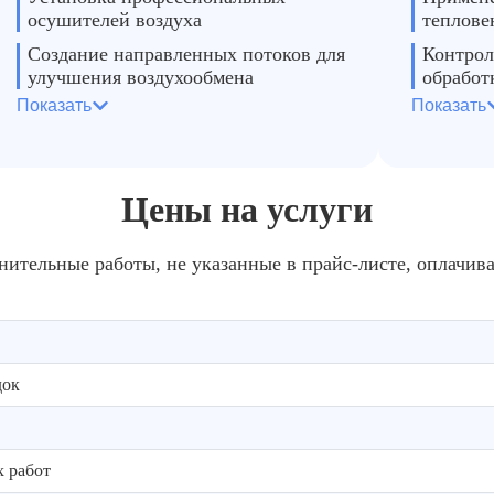
осушителей воздуха
теплове
Создание направленных потоков для
Контрол
улучшения воздухообмена
обработ
Показать
Показать
Монтаж временных
Использ
вентиляционных каналов
нагрева
Обеспечение равномерной
Точечна
циркуляции воздуха в помещении
участко
Цены на услуги
нительные работы, не указанные в прайс-листе, оплачив
док
 работ