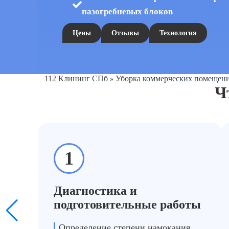
пазогребневых блоков
Цены
Отзывы
Технология
112 Клининг СПб
Уборка коммерческих помещен
»
Ч
1
Диагностика и
подготовительные работы
Определение степени намокания