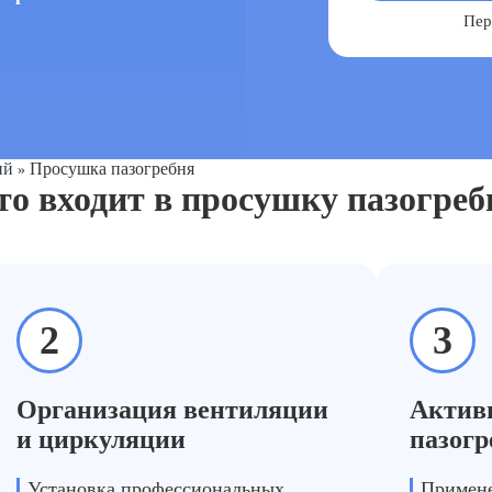
Пер
ий
Просушка пазогребня
»
то входит в просушку пазогреб
2
3
Организация вентиляции
Актив
и циркуляции
пазогр
Установка профессиональных
Примен