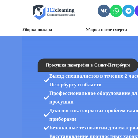
112
cleaning
Клининговая компания
Уборка пожара
Уборка после смерти
Просушка пазогребня в Санкт-Петербурге
Выезд специалистов в течение 2 час
Петербургу и области
Профессиональное оборудование дл
просушки
Диагностика скрытых проблем вла
приборами
Безопасные технологии для матери
Восстановление прочностных харак