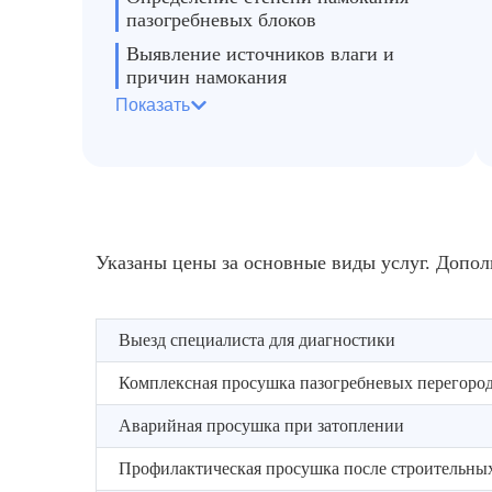
пазогребневых блоков
Выявление источников влаги и
причин намокания
Показать
Оценка рисков развития грибка и
плесени
Разработка оптимальной стратегии
просушки
Указаны цены за основные виды услуг. Допол
Выезд специалиста для диагностики
Комплексная просушка пазогребневых перегоро
Аварийная просушка при затоплении
Профилактическая просушка после строительных