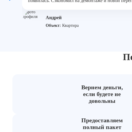
появилась. Сэкономил на демонтаже и новой пере
Андрей
Объект:
Квартира
П
Вернем деньги,
если будете не
довольны
Предоставляем
полный пакет