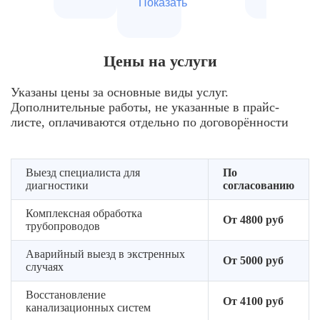
специального
разморо
Показать
разморозки
пара
оборудования
для
Консуль
Постепенное
удаления
Оценка
по
увеличение
осадка
состояния
предот
Цены на услуги
температуры
трубопровода
повторн
Удаление
для
и
замерза
остатков
предотвращения
Указаны цены за основные виды услуг.
выбор
загрязнений
термического
Дополнительные работы, не указанные в прайс-
Рекомен
оптимального
с
шока
листе, оплачиваются отдельно по договорённости
по
режима
помощью
утепле
Пропаривание
разморозки
парового
пробле
ледяной
давления
Подготовка
участко
пробки
Выезд специалиста для
По
доступа
Профилактическая
диагностики
для
согласованию
Проверк
к
прочистка
её
функци
замерзшему
Комплексная обработка
смежных
полного
систем
От 4800 руб
трубопроводов
участку
участков
удаления
в
Защита
целом
Контроль
Аварийный выезд в экстренных
От 5000 руб
окружающих
случаях
внутреннего
поверхностей
давления
от
Восстановление
в
От 4100 руб
канализационных систем
воздействия
трубопроводе