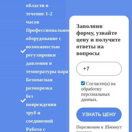
области в
течение 1-2
часов
Заполнив
Профессиональное
форму, узнайте
оборудование с
цену и получите
ответы на
возможностью
вопросы
регулировки
давления и
температуры пара
Безопасная
Согласен(а) на
разморозка
обработку
персональных
без
данных.
повреждения
труб и
соединений
Перезвоним в
15
минут
Работа с