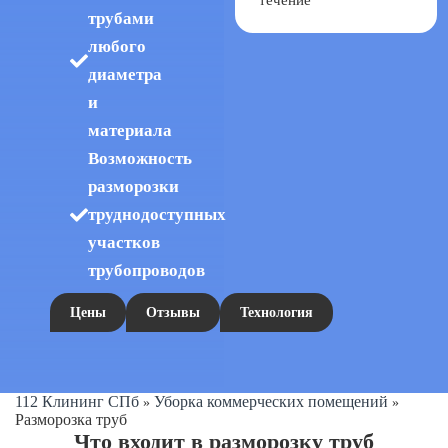
течение
трубами
любого
диаметра
и
материала
Возможность
разморозки
труднодоступных
участков
трубопроводов
Цены
Отзывы
Технология
112 Клининг СПб
Уборка коммерческих помещений
»
»
Разморозка труб
Что входит в разморозку труб