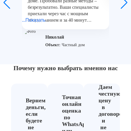
доме. Пробовали разные методы –
безрезультатно. Ваши специалисты
приехали через час с мощным
...Показать
оборудованием и за 40 минут
восстановили работу всей системы.
Главное – ничего не повредили!
Николай
Спасибо за детальные рекомендации
Объект:
Частный дом
по утеплению.
Почему нужно выбрать
именно нас
Даем
честную
Точная
Вернем
цену
онлайн
деньги,
в
оценка
если
договоре
по
будете
и
WhatsApp
не
не
или