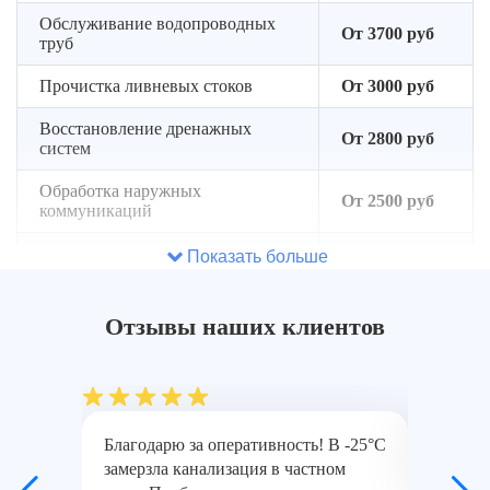
высоких
во
Обслуживание водопроводных
температур
От 3700 руб
время
труб
разморозки
Прочистка ливневых стоков
От 3000 руб
Восстановление дренажных
От 2800 руб
систем
Обработка наружных
От 2500 руб
коммуникаций
Обслуживание подземных
Показать больше
От 3300 руб
трубопроводов
Восстановление системы
Отзывы наших клиентов
От 3900 руб
отопления
Прочистка промышленных
От 4500 руб
коммуникаций
Благодарю за оперативность! В -25°C
Быстро,
замерзла канализация в частном
разморо