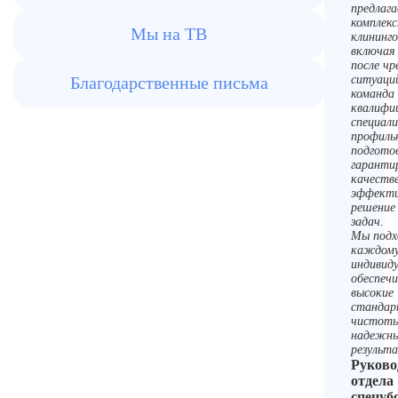
предлаг
комплек
Мы на ТВ
клининго
включая
после чр
Благодарственные письма
ситуаци
команда
квалифи
специали
профиль
подгото
гаранти
качеств
эффекти
решение
задач.
Мы подх
каждому
индивиду
обеспеч
высокие
станда
чистоты
надежн
результ
Руково
отдела
спецуб